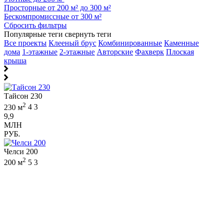
Просторные от 200 м² до 300 м²
Бескомпромиссные от 300 м²
Сбросить фильтры
Популярные теги
свернуть теги
Все проекты
Клееный брус
Комбинированные
Каменные
дома
1-этажные
2-этажные
Авторские
Фахверк
Плоская
крыша
Тайсон 230
2
230 м
4
3
9,9
МЛН
РУБ.
Челси 200
2
200 м
5
3