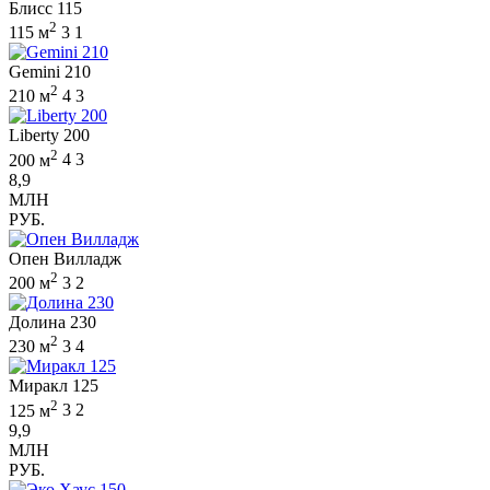
Блисс 115
2
115 м
3
1
Gemini 210
2
210 м
4
3
Liberty 200
2
200 м
4
3
8,9
МЛН
РУБ.
Опен Вилладж
2
200 м
3
2
Долина 230
2
230 м
3
4
Миракл 125
2
125 м
3
2
9,9
МЛН
РУБ.