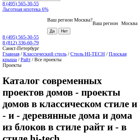
8 (495) 565-30-55
Льготная ипотека 6%
Ваш регион
Москва
?
Ваш регион
Москва
8 (495) 565-30-55
8 (812) 336-60-79
Санкт-Петербург
Главная
/
Классический стиль
/
Стиль HI-TECH
/
Плоская
крыша
/
Райт
/
Все проекты
Проекты
Каталог современных
проектов домов - проекты
домов в классическом стиле и
- и - деревянные дома и дома
из блоков в стиле райт и - в
стиле hi-tech