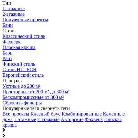
Тип
1-этажные
2-этажные
Популярные проекты
Бани
Стиль
Классический стиль
Фахверк
Плоская крыша
Барн
Райт
Финский стиль
Стиль HI-TECH
Европейский стиль
Площадь
Уютные до 200 м²
Просторные от 200 м² до 300 м²
Бескомпромиссные от 300 м²
Сбросить фильтры
Популярные теги
свернуть теги
Все проекты
Клееный брус
Комбинированные
Каменные
дома
1-этажные
2-этажные
Авторские
Фахверк
Плоская
крыша