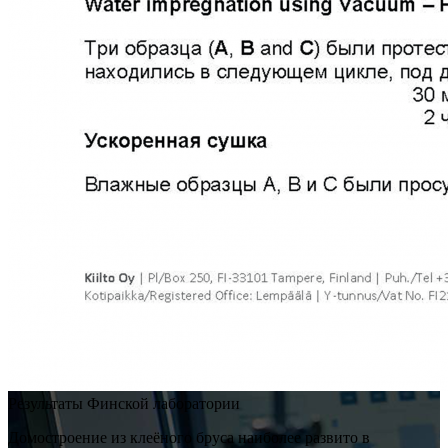
Результаты Финской лаборатории
Домостроение из клеёного бруса наиболее развито в