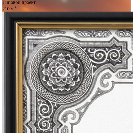
Типовой проект
²
210
м