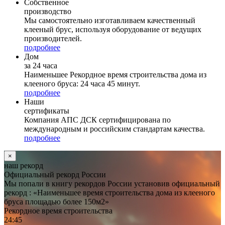
Собственное
производство
Мы самостоятельно изготавливаем качественный
клееный брус, используя оборудование от ведущих
производителей.
подробнее
Дом
за 24 часа
Наименьшее Рекордное время строительства дома из
клееного бруса: 24 часа 45 минут.
подробнее
Наши
сертификаты
Компания АПС ДСК сертифицирована по
международным и российским стандартам качества.
подробнее
×
наш рекорд
Официаль­ный рекорд России
Мы попали в книгу рекордов России установив официальный
рекорд : «Наименьшее время строительства дома из клееного
бруса площадью более 150м2»
Рекордное время строительства
24
:
45