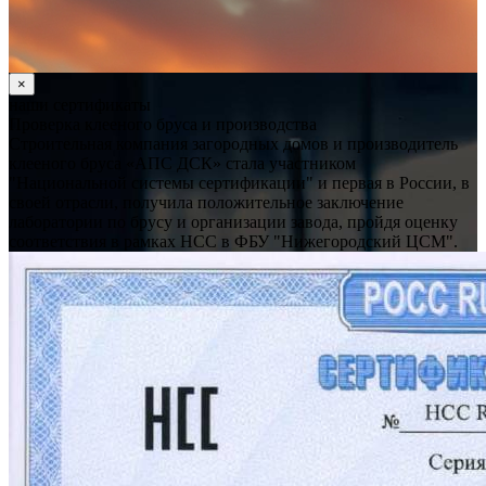
×
наши сертификаты
Проверка клееного бруса и производства
Строительная компания загородных домов и производитель
клееного бруса «АПС ДСК» стала участником
"Национальной системы сертификации" и первая в России, в
своей отрасли, получила положительное заключение
лаборатории по брусу и организации завода, пройдя оценку
соответствия в рамках НСС в ФБУ "Нижегородский ЦСМ".