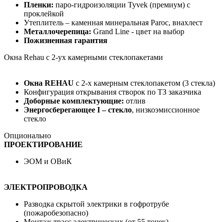
Пленки:
паро-гидроизоляции Tyvek (премиум) с
проклейкой
Утеплитель – каменная минеральная Paroc, внахлест
Металлочерепица:
Grand Line - цвет на выбор
Пожизненная гарантия
Окна Rehau c 2-ух камерными стеклопакетами
Окна REHAU
с 2-х камерным стеклопакетом (3 стекла)
Конфигурация открывания створок по ТЗ заказчика
Доборные комплектующие:
отлив
Энергосберегающее I – стекло
, низкоэмиссионное
стекло
Опционально
ПРОЕКТИРОВАНИЕ
ЭОМ и ОВиК
ЭЛЕКТРОПРОВОДКА
Разводка скрытой электрики в гофротрубе
(пожаробезопасно)
Монтаж трасс электрических (от 55 точек)