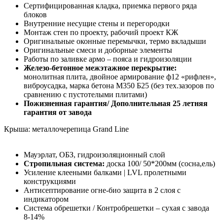
Сертифицированная кладка, приемка первого ряда
блоков
Внутренние несущие стены и перегородки
Монтаж стен по проекту, рабочий проект КЖ
Оригинальные оконные перемычки, термо вкладыши
Оригинальные смеси и доборные элементы
Работы по заливке армо – пояса и гидроизоляции
Железо-бетонное межэтажное перекрытие:
монолитная плита, двойное армирование ф12 «рифлен»,
виброусадка, марка бетона М350 Б25 (без тех.зазоров по
сравнению с пустотелыми плитами)
Пожизненная гарантия/ Дополнительная 25 летняя
гарантия от завода
Крыша: металлочерепица Grand Line
Мауэрлат, ОБЗ, гидроизоляционный слой
Стропильная система:
доска 100/ 50*200мм (сосна,ель)
Усиление клееными балками | LVL пролетными
конструкциями
Антисептирование огне-био защита в 2 слоя с
индикатором
Система обрешетки / Контробрешетки – сухая с завода
8-14%