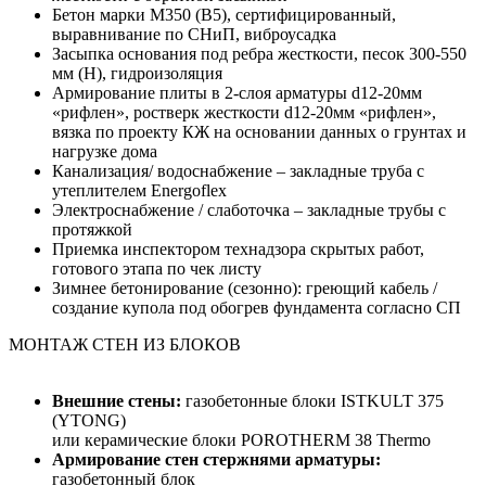
Бетон марки М350 (B5), сертифицированный,
выравнивание по СНиП, виброусадка
Засыпка основания под ребра жесткости, песок 300-550
мм (H), гидроизоляция
Армирование плиты в 2-слоя арматуры d12-20мм
«рифлен», ростверк жесткости d12-20мм «рифлен»,
вязка по проекту КЖ на основании данных о грунтах и
нагрузке дома
Канализация/ водоснабжение – закладные труба с
утеплителем Energoflex
Электроснабжение / слаботочка – закладные трубы с
протяжкой
Приемка инспектором технадзора скрытых работ,
готового этапа по чек листу
Зимнее бетонирование (сезонно): греющий кабель /
создание купола под обогрев фундамента согласно СП
МОНТАЖ СТЕН ИЗ БЛОКОВ
Внешние стены:
газобетонные блоки ISTKULT 375
(YTONG)
или керамические блоки POROTHERM 38 Thermo
Армирование стен стержнями арматуры:
газобетонный блок