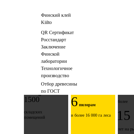
Финский клей
Kiilto
QR Сертификат
Росстандарт
Заключение
Финской
лаборатории
Технологичное
производство
Отбор древесины
по ГОСТ
м²
6
1500
более
пилорам
15
складских
и более 16 000 га леса
помещений
лет на р