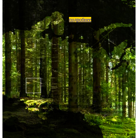
подробнее
QR Сертификат Росстандарт
Мы - строительная компания «АПС ДСК» первые
в России получили положительное заключение
лаборатории по клееному брусу и организации
завода. В Москве 22 октября 2018 г. мы стали
участником "Национальной системы
сертификации" и прошли оценку соответствия в