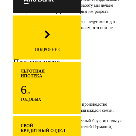
изменить судьбу детей. Но проявляя заботу мы делаем
жизнь детей более комфортной и дарим им радость.
В наших силах помочь им справиться с недугами и дать
тот огонек, который будет напоминать им, что они не
одиноки в этом мире.
ПОДРОБНЕЕ
Производство
ЛЬГОТНАЯ
ИПОТЕКА
6
%
ГОДОВЫХ
Собственное деревообрабатывающее производство
позволяет сделать доступное жилье для каждой семьи.
Мы изготавливаем качественный клееный брус, используя
СВОЙ
оборудование от ведущих производителей Германии,
КРЕДИТНЫЙ ОТДЕЛ
Италии, Финляндии и Швеции.