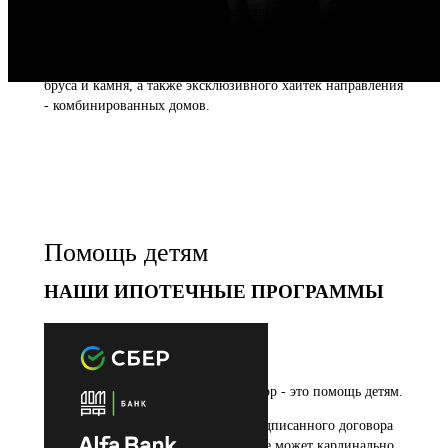
надежной и ответственной строительной организации!
С 2009 года мы работаем в сфере строительства
высококачественных и современных домов из клееного
бруса и камня, а также эксклюзивного хайтек направления
- комбинированных домов.
Помощь детям
НАШИ ИПОТЕЧНЫЕ ПРОГРАММЫ
Каждый подписанный с нами договор - это помощь детям.
К сожалению, перевод с каждого подписанного договора
денежных средств детским домам, не может кардинально