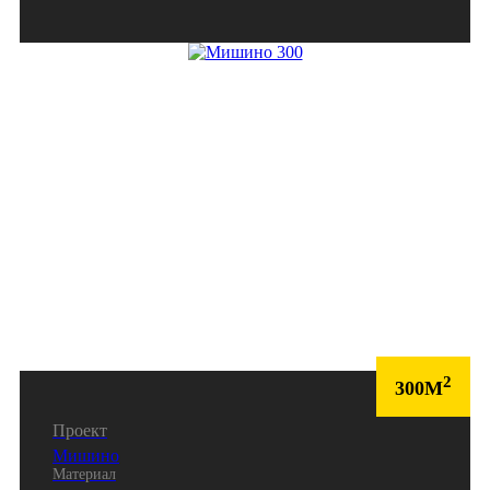
2
300М
Проект
Мишино
Материал