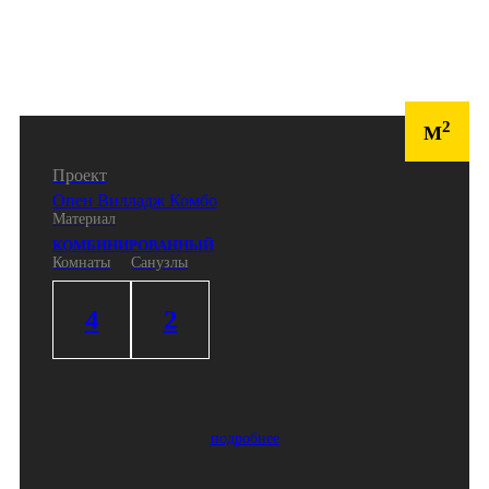
2
М
Проект
Опен Вилладж Комбо
Материал
КОМБИНИРОВАННЫЙ
Комнаты
Санузлы
4
2
подробнее