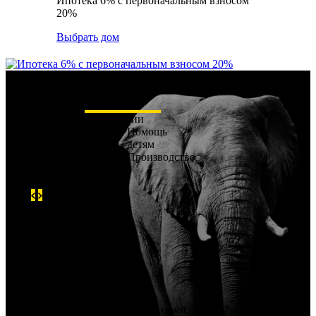
Ипотека 6% с первоначальным взносом
20%
Выбрать дом
О компании
Помощь
детям
Производство
О компании
АПС ДСК — это выбор тысяч семей по всей России как