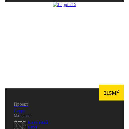
2
215М
Проект
Lappi
Материал
КЛЕЕНЫЙ
БРУС