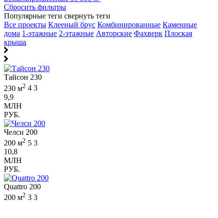
Сбросить фильтры
Популярные теги
свернуть теги
Все проекты
Клееный брус
Комбинированные
Каменные
дома
1-этажные
2-этажные
Авторские
Фахверк
Плоская
крыша
Тайсон 230
2
230 м
4
3
9,9
МЛН
РУБ.
Челси 200
2
200 м
5
3
10,8
МЛН
РУБ.
Quattro 200
2
200 м
3
3