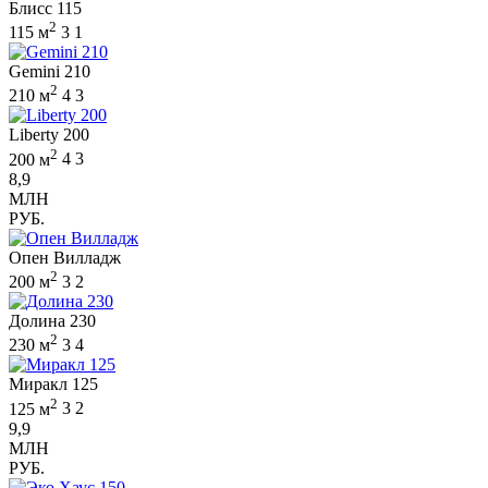
Блисс 115
2
115 м
3
1
Gemini 210
2
210 м
4
3
Liberty 200
2
200 м
4
3
8,9
МЛН
РУБ.
Опен Вилладж
2
200 м
3
2
Долина 230
2
230 м
3
4
Миракл 125
2
125 м
3
2
9,9
МЛН
РУБ.