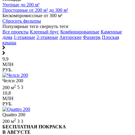
Уютные до 200 м²
Просторные от 200 м² до 300 м²
Бескомпромиссные от 300 м²
Сбросить фильтры
Популярные теги
свернуть теги
Все проекты
Клееный брус
Комбинированные
Каменные
дома
1-этажные
2-этажные
Авторские
Фахверк
Плоская
крыша
9,9
МЛН
РУБ.
Челси 200
2
200 м
5
3
10,8
МЛН
РУБ.
Quattro 200
2
200 м
3
3
БЕСПЛАТНАЯ ПОКРАСКА
В АВГУСТЕ