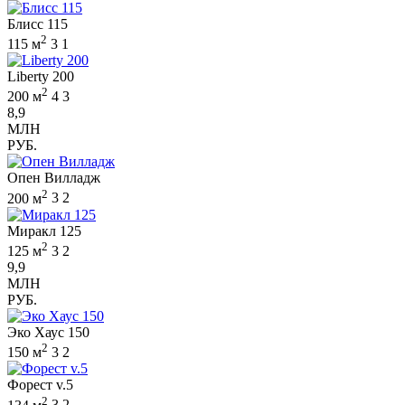
Блисс 115
2
115 м
3
1
Liberty 200
2
200 м
4
3
8,9
МЛН
РУБ.
Опен Вилладж
2
200 м
3
2
Миракл 125
2
125 м
3
2
9,9
МЛН
РУБ.
Эко Хаус 150
2
150 м
3
2
Форест v.5
2