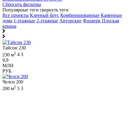
Сбросить фильтры
Популярные теги
свернуть теги
Все проекты
Клееный брус
Комбинированные
Каменные
дома
1-этажные
2-этажные
Авторские
Фахверк
Плоская
крыша
Тайсон 230
2
230 м
4
3
9,9
МЛН
РУБ.
Челси 200
2
200 м
5
3