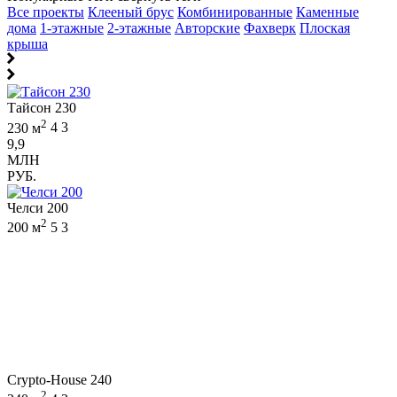
Все проекты
Клееный брус
Комбинированные
Каменные
дома
1-этажные
2-этажные
Авторские
Фахверк
Плоская
крыша
Тайсон 230
2
230 м
4
3
9,9
МЛН
РУБ.
Челси 200
2
200 м
5
3
Crypto-House 240
2