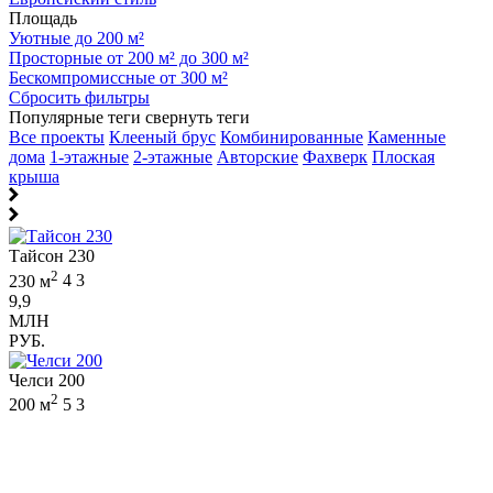
Площадь
Уютные до 200 м²
Просторные от 200 м² до 300 м²
Бескомпромиссные от 300 м²
Сбросить фильтры
Популярные теги
свернуть теги
Все проекты
Клееный брус
Комбинированные
Каменные
дома
1-этажные
2-этажные
Авторские
Фахверк
Плоская
крыша
Тайсон 230
2
230 м
4
3
9,9
МЛН
РУБ.
Челси 200
2
200 м
5
3