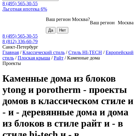
8 (495) 565-30-55
Льготная ипотека 6%
Ваш регион
Москва
?
Ваш регион
Москва
8 (495) 565-30-55
8 (812) 336-60-79
Санкт-Петербург
Главная
/
Классический стиль
/
Стиль HI-TECH
/
Европейский
стиль
/
Плоская крыша
/
Райт
/
Каменные дома
Проекты
Каменные дома из блоков
ytong и porotherm - проекты
домов в классическом стиле и
- и - деревянные дома и дома
из блоков в стиле райт и - в
стиле hi-tech и - в