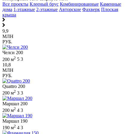
Все проекты
Клееный брус
Комбинированные
Каменные
дома
1-этажные
2-этажные
Авторские
Фахверк
Плоская
крыша
9,9
МЛН
РУБ.
Челси 200
2
200 м
5
3
10,8
МЛН
РУБ.
Quattro 200
2
200 м
3
3
Маршал 200
2
200 м
4
3
Маршал 190
2
190 м
4
3