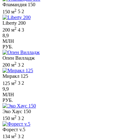
Фламандия 150
2
150 м
5
2
Liberty 200
2
200 м
4
3
8,9
МЛН
РУБ.
Опен Вилладж
2
200 м
3
2
Миракл 125
2
125 м
3
2
9,9
МЛН
РУБ.
Эко Хаус 150
2
150 м
3
2
Форест v.5
2
134 м
3
2