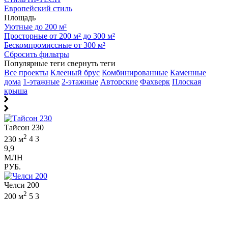
Европейский стиль
Площадь
Уютные до 200 м²
Просторные от 200 м² до 300 м²
Бескомпромиссные от 300 м²
Сбросить фильтры
Популярные теги
свернуть теги
Все проекты
Клееный брус
Комбинированные
Каменные
дома
1-этажные
2-этажные
Авторские
Фахверк
Плоская
крыша
Тайсон 230
2
230 м
4
3
9,9
МЛН
РУБ.
Челси 200
2
200 м
5
3