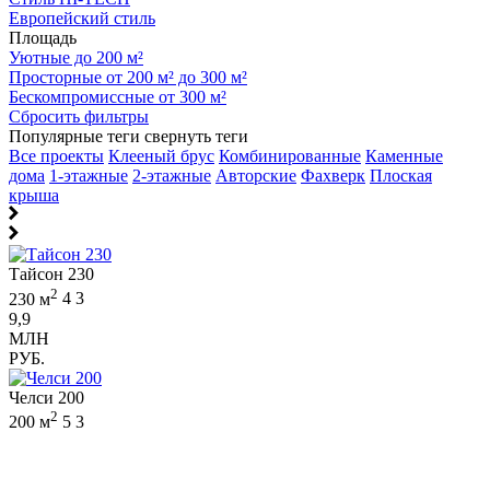
Европейский стиль
Площадь
Уютные до 200 м²
Просторные от 200 м² до 300 м²
Бескомпромиссные от 300 м²
Сбросить фильтры
Популярные теги
свернуть теги
Все проекты
Клееный брус
Комбинированные
Каменные
дома
1-этажные
2-этажные
Авторские
Фахверк
Плоская
крыша
Тайсон 230
2
230 м
4
3
9,9
МЛН
РУБ.
Челси 200
2
200 м
5
3