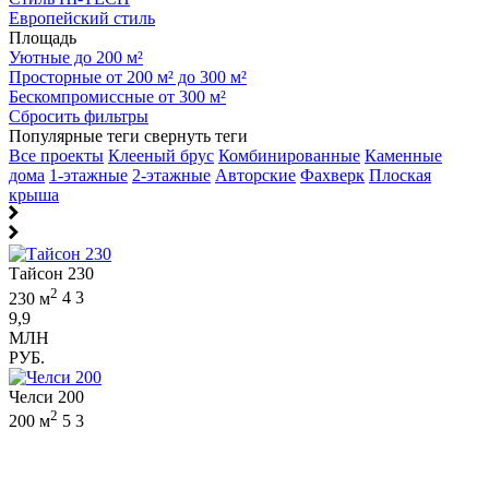
Европейский стиль
Площадь
Уютные до 200 м²
Просторные от 200 м² до 300 м²
Бескомпромиссные от 300 м²
Сбросить фильтры
Популярные теги
свернуть теги
Все проекты
Клееный брус
Комбинированные
Каменные
дома
1-этажные
2-этажные
Авторские
Фахверк
Плоская
крыша
Тайсон 230
2
230 м
4
3
9,9
МЛН
РУБ.
Челси 200
2
200 м
5
3