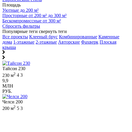
Площадь
Уютные до 200 м²
Просторные от 200 м² до 300 м²
Бескомпромиссные от 300 м²
Сбросить фильтры
Популярные теги
свернуть теги
Все проекты
Клееный брус
Комбинированные
Каменные
дома
1-этажные
2-этажные
Авторские
Фахверк
Плоская
крыша
Тайсон 230
2
230 м
4
3
9,9
МЛН
РУБ.
Челси 200
2
200 м
5
3