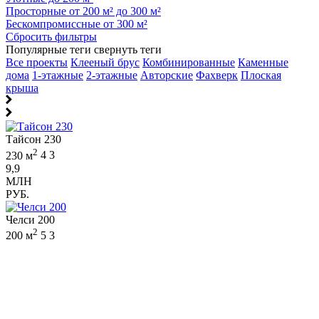
Просторные от 200 м² до 300 м²
Бескомпромиссные от 300 м²
Сбросить фильтры
Популярные теги
свернуть теги
Все проекты
Клееный брус
Комбинированные
Каменные
дома
1-этажные
2-этажные
Авторские
Фахверк
Плоская
крыша
Тайсон 230
2
230 м
4
3
9,9
МЛН
РУБ.
Челси 200
2
200 м
5
3