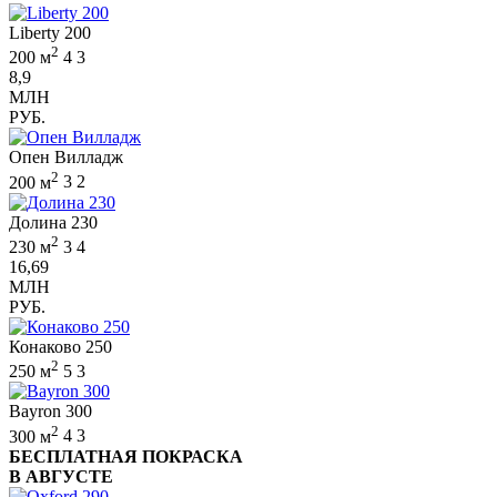
Liberty 200
2
200 м
4
3
8,9
МЛН
РУБ.
Опен Вилладж
2
200 м
3
2
Долина 230
2
230 м
3
4
16,69
МЛН
РУБ.
Конаково 250
2
250 м
5
3
Bayron 300
2
300 м
4
3
БЕСПЛАТНАЯ ПОКРАСКА
В АВГУСТЕ