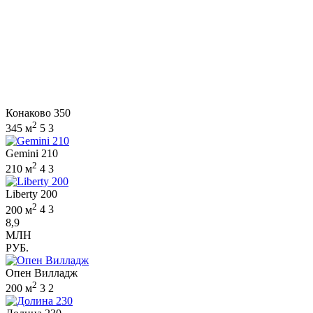
Конаково 350
2
345 м
5
3
Gemini 210
2
210 м
4
3
Liberty 200
2
200 м
4
3
8,9
МЛН
РУБ.
Опен Вилладж
2
200 м
3
2