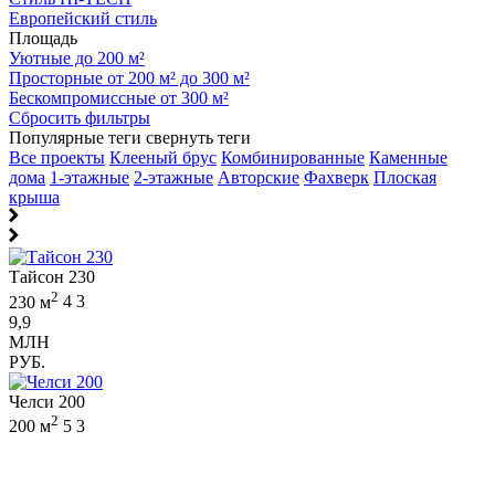
Европейский стиль
Площадь
Уютные до 200 м²
Просторные от 200 м² до 300 м²
Бескомпромиссные от 300 м²
Сбросить фильтры
Популярные теги
свернуть теги
Все проекты
Клееный брус
Комбинированные
Каменные
дома
1-этажные
2-этажные
Авторские
Фахверк
Плоская
крыша
Тайсон 230
2
230 м
4
3
9,9
МЛН
РУБ.
Челси 200
2
200 м
5
3