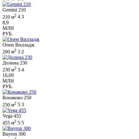
Gemini 210
2
210 м
4
3
8,9
МЛН
РУБ.
Опен Вилладж
2
200 м
3
2
Долина 230
2
230 м
3
4
16,69
МЛН
РУБ.
Конаково 250
2
250 м
5
3
Vega 455
2
455 м
5
5
Bayron 300