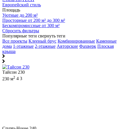
Европейский стиль
Площадь
Уютные до 200 м²
Просторные от 200 м² до 300 м²
Бескомпромиссные от 300 м²
Сбросить фильтры
Популярные теги
свернуть теги
Все проекты
Клееный брус
Комбинированные
Каменные
дома
1-этажные
2-этажные
Авторские
Фахверк
Плоская
крыша
Тайсон 230
2
230 м
4
3
Crypto-House 240