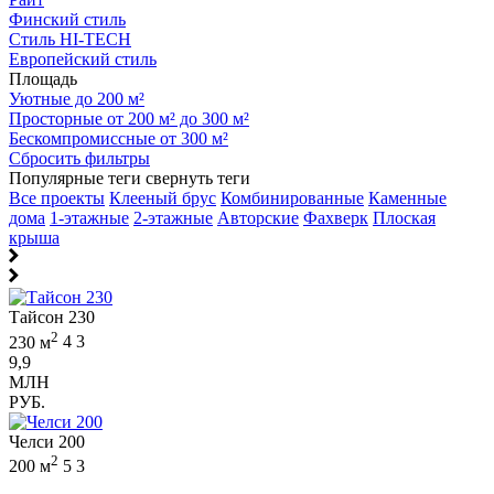
Финский стиль
Стиль HI-TECH
Европейский стиль
Площадь
Уютные до 200 м²
Просторные от 200 м² до 300 м²
Бескомпромиссные от 300 м²
Сбросить фильтры
Популярные теги
свернуть теги
Все проекты
Клееный брус
Комбинированные
Каменные
дома
1-этажные
2-этажные
Авторские
Фахверк
Плоская
крыша
Тайсон 230
2
230 м
4
3
9,9
МЛН
РУБ.
Челси 200
2
200 м
5
3