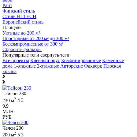
Райт
Финский стиль
Стиль HI-TECH
Европейский стиль
Площадь
Уютные до 200 м²
Просторные от 200 м² до 300 м²
Бескомпромиссные от 300 м²
Сбросить фильтры
Популярные теги
свернуть теги
Все проекты
Клееный брус
Комбинированные
Каменные
дома
1-этажные
2-этажные
Авторские
Фахверк
Плоская
крыша
Тайсон 230
2
230 м
4
3
9,9
МЛН
РУБ.
Челси 200
2
200 м
5
3