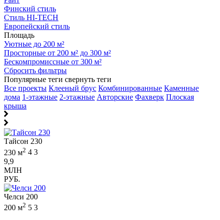
Финский стиль
Стиль HI-TECH
Европейский стиль
Площадь
Уютные до 200 м²
Просторные от 200 м² до 300 м²
Бескомпромиссные от 300 м²
Сбросить фильтры
Популярные теги
свернуть теги
Все проекты
Клееный брус
Комбинированные
Каменные
дома
1-этажные
2-этажные
Авторские
Фахверк
Плоская
крыша
Тайсон 230
2
230 м
4
3
9,9
МЛН
РУБ.
Челси 200
2
200 м
5
3