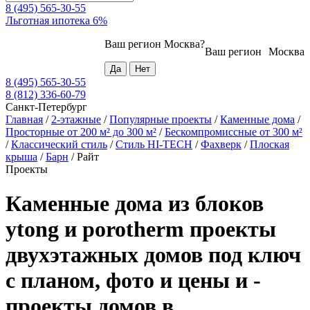
8 (495) 565-30-55
Льготная ипотека 6%
Ваш регион
Москва
?
Ваш регион
Москва
8 (495) 565-30-55
8 (812) 336-60-79
Санкт-Петербург
Главная
/
2-этажные
/
Популярные проекты
/
Каменные дома
/
Просторные от 200 м² до 300 м²
/
Бескомпромиссные от 300 м²
/
Классический стиль
/
Стиль HI-TECH
/
Фахверк
/
Плоская
крыша
/
Барн
/
Райт
Проекты
Каменные дома из блоков
ytong и porotherm проекты
двухэтажных домов под ключ
с планом, фото и цены и -
проекты домов в