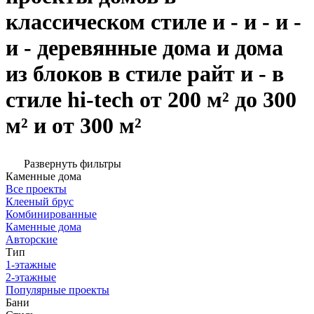
классическом стиле и - и - и -
и - деревянные дома и дома
из блоков в стиле райт и - в
стиле hi-tech от 200 м² до 300
м² и от 300 м²
Развернуть фильтры
Каменные дома
Все проекты
Клееный брус
Комбинированные
Каменные дома
Авторские
Тип
1-этажные
2-этажные
Популярные проекты
Бани