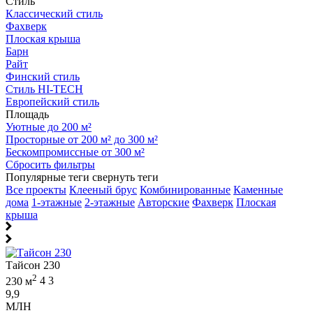
Стиль
Классический стиль
Фахверк
Плоская крыша
Барн
Райт
Финский стиль
Стиль HI-TECH
Европейский стиль
Площадь
Уютные до 200 м²
Просторные от 200 м² до 300 м²
Бескомпромиссные от 300 м²
Сбросить фильтры
Популярные теги
свернуть теги
Все проекты
Клееный брус
Комбинированные
Каменные
дома
1-этажные
2-этажные
Авторские
Фахверк
Плоская
крыша
Тайсон 230
2
230 м
4
3
9,9
МЛН