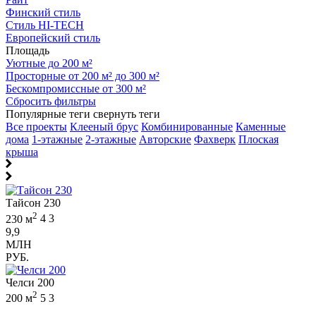
Финский стиль
Стиль HI-TECH
Европейский стиль
Площадь
Уютные до 200 м²
Просторные от 200 м² до 300 м²
Бескомпромиссные от 300 м²
Сбросить фильтры
Популярные теги
свернуть теги
Все проекты
Клееный брус
Комбинированные
Каменные
дома
1-этажные
2-этажные
Авторские
Фахверк
Плоская
крыша
Тайсон 230
2
230 м
4
3
9,9
МЛН
РУБ.
Челси 200
2
200 м
5
3