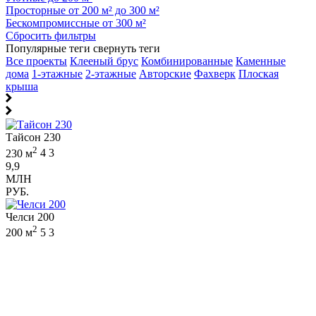
Просторные от 200 м² до 300 м²
Бескомпромиссные от 300 м²
Сбросить фильтры
Популярные теги
свернуть теги
Все проекты
Клееный брус
Комбинированные
Каменные
дома
1-этажные
2-этажные
Авторские
Фахверк
Плоская
крыша
Тайсон 230
2
230 м
4
3
9,9
МЛН
РУБ.
Челси 200
2
200 м
5
3