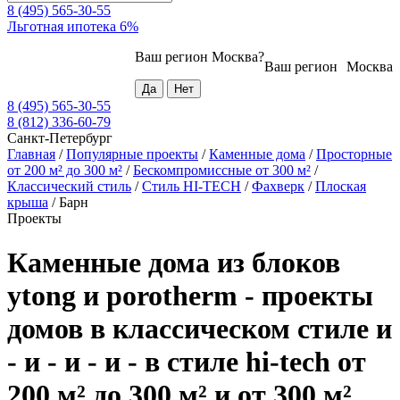
8 (495) 565-30-55
Льготная ипотека 6%
Ваш регион
Москва
?
Ваш регион
Москва
8 (495) 565-30-55
8 (812) 336-60-79
Санкт-Петербург
Главная
/
Популярные проекты
/
Каменные дома
/
Просторные
от 200 м² до 300 м²
/
Бескомпромиссные от 300 м²
/
Классический стиль
/
Стиль HI-TECH
/
Фахверк
/
Плоская
крыша
/
Барн
Проекты
Каменные дома из блоков
ytong и porotherm - проекты
домов в классическом стиле и
- и - и - и - в стиле hi-tech от
200 м² до 300 м² и от 300 м²