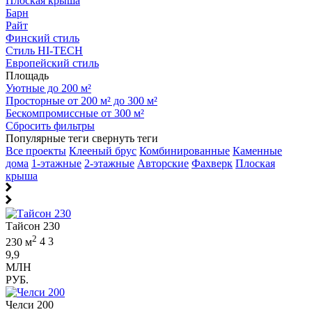
Плоская крыша
Барн
Райт
Финский стиль
Стиль HI-TECH
Европейский стиль
Площадь
Уютные до 200 м²
Просторные от 200 м² до 300 м²
Бескомпромиссные от 300 м²
Сбросить фильтры
Популярные теги
свернуть теги
Все проекты
Клееный брус
Комбинированные
Каменные
дома
1-этажные
2-этажные
Авторские
Фахверк
Плоская
крыша
Тайсон 230
2
230 м
4
3
9,9
МЛН
РУБ.
Челси 200