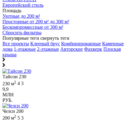
Европейский стиль
Площадь
Уютные до 200 м²
Просторные от 200 м² до 300 м²
Бескомпромиссные от 300 м²
Сбросить фильтры
Популярные теги
свернуть теги
Все проекты
Клееный брус
Комбинированные
Каменные
дома
1-этажные
2-этажные
Авторские
Фахверк
Плоская
крыша
Тайсон 230
2
230 м
4
3
9,9
МЛН
РУБ.
Челси 200
2
200 м
5
3