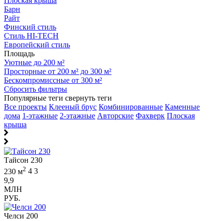
Плоская крыша
Барн
Райт
Финский стиль
Стиль HI-TECH
Европейский стиль
Площадь
Уютные до 200 м²
Просторные от 200 м² до 300 м²
Бескомпромиссные от 300 м²
Сбросить фильтры
Популярные теги
свернуть теги
Все проекты
Клееный брус
Комбинированные
Каменные
дома
1-этажные
2-этажные
Авторские
Фахверк
Плоская
крыша
Тайсон 230
2
230 м
4
3
9,9
МЛН
РУБ.
Челси 200