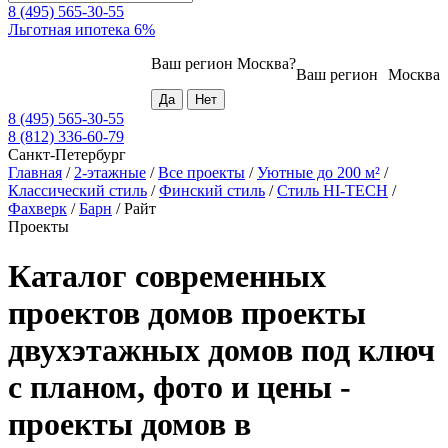
8 (495) 565-30-55
Льготная ипотека 6%
Ваш регион
Москва
?
Ваш регион
Москва
8 (495) 565-30-55
8 (812) 336-60-79
Санкт-Петербург
Главная
/
2-этажные
/
Все проекты
/
Уютные до 200 м²
/
Классический стиль
/
Финский стиль
/
Стиль HI-TECH
/
Фахверк
/
Барн
/
Райт
Проекты
Каталог современных
проектов домов проекты
двухэтажных домов под ключ
с планом, фото и цены -
проекты домов в