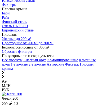
Классический стиль
Фахверк
Плоская крыша
Барн
Райт
Финский стиль
Стиль HI-TECH
Европейский стиль
Площадь
Уютные до 200 м²
Просторные от 200 м² до 300 м²
Бескомпромиссные от 300 м²
Сбросить фильтры
Популярные теги
свернуть теги
Все проекты
Клееный брус
Комбинированные
Каменные
дома
1-этажные
2-этажные
Авторские
Фахверк
Плоская
крыша
9,9
МЛН
РУБ.
Челси 200
2
200 м
5
3