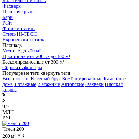
Классический стиль
Фахверк
Плоская крыша
Барн
Райт
Финский стиль
Стиль HI-TECH
Европейский стиль
Площадь
Уютные до 200 м²
Просторные от 200 м² до 300 м²
Бескомпромиссные от 300 м²
Сбросить фильтры
Популярные теги
свернуть теги
Все проекты
Клееный брус
Комбинированные
Каменные
дома
1-этажные
2-этажные
Авторские
Фахверк
Плоская
крыша
9,9
МЛН
РУБ.
Челси 200
2
200 м
5
3