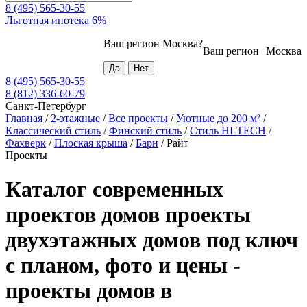
8 (495) 565-30-55
Льготная ипотека 6%
Ваш регион
Москва
?
Ваш регион
Москва
8 (495) 565-30-55
8 (812) 336-60-79
Санкт-Петербург
Главная
/
2-этажные
/
Все проекты
/
Уютные до 200 м²
/
Классический стиль
/
Финский стиль
/
Стиль HI-TECH
/
Фахверк
/
Плоская крыша
/
Барн
/
Райт
Проекты
Каталог современных
проектов домов проекты
двухэтажных домов под ключ
с планом, фото и цены -
проекты домов в