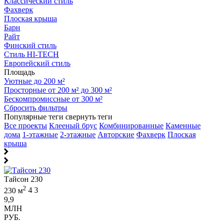
Классический стиль
Фахверк
Плоская крыша
Барн
Райт
Финский стиль
Стиль HI-TECH
Европейский стиль
Площадь
Уютные до 200 м²
Просторные от 200 м² до 300 м²
Бескомпромиссные от 300 м²
Сбросить фильтры
Популярные теги
свернуть теги
Все проекты
Клееный брус
Комбинированные
Каменные
дома
1-этажные
2-этажные
Авторские
Фахверк
Плоская
крыша
Тайсон 230
2
230 м
4
3
9,9
МЛН
РУБ.