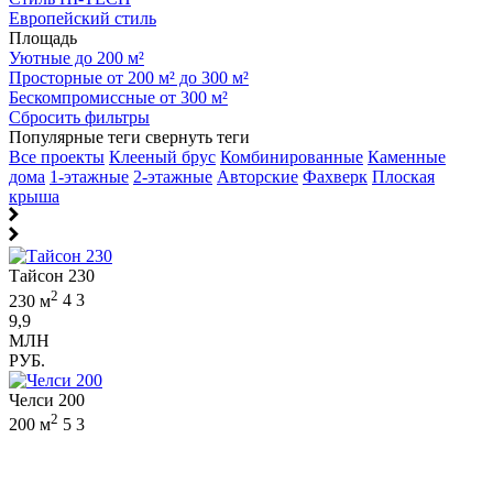
Европейский стиль
Площадь
Уютные до 200 м²
Просторные от 200 м² до 300 м²
Бескомпромиссные от 300 м²
Сбросить фильтры
Популярные теги
свернуть теги
Все проекты
Клееный брус
Комбинированные
Каменные
дома
1-этажные
2-этажные
Авторские
Фахверк
Плоская
крыша
Тайсон 230
2
230 м
4
3
9,9
МЛН
РУБ.
Челси 200
2
200 м
5
3