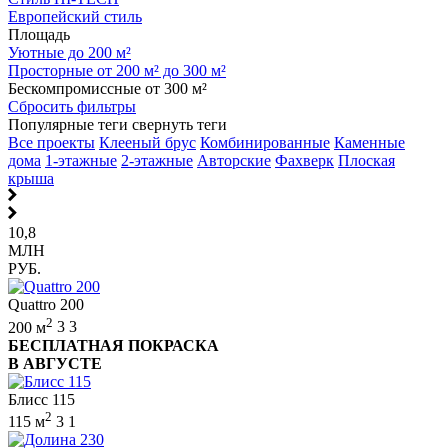
Европейский стиль
Площадь
Уютные до 200 м²
Просторные от 200 м² до 300 м²
Бескомпромиссные от 300 м²
Сбросить фильтры
Популярные теги
свернуть теги
Все проекты
Клееный брус
Комбинированные
Каменные
дома
1-этажные
2-этажные
Авторские
Фахверк
Плоская
крыша
10,8
МЛН
РУБ.
Quattro 200
2
200 м
3
3
БЕСПЛАТНАЯ ПОКРАСКА
В АВГУСТЕ
Блисс 115
2
115 м
3
1