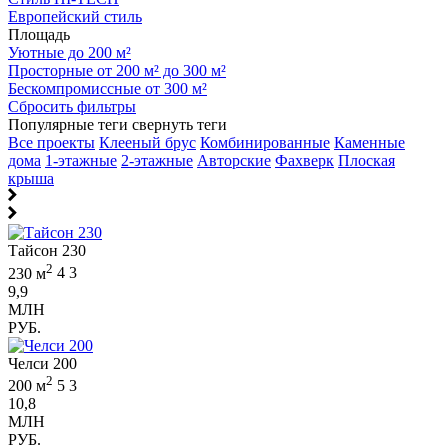
Европейский стиль
Площадь
Уютные до 200 м²
Просторные от 200 м² до 300 м²
Бескомпромиссные от 300 м²
Сбросить фильтры
Популярные теги
свернуть теги
Все проекты
Клееный брус
Комбинированные
Каменные
дома
1-этажные
2-этажные
Авторские
Фахверк
Плоская
крыша
Тайсон 230
2
230 м
4
3
9,9
МЛН
РУБ.
Челси 200
2
200 м
5
3
10,8
МЛН
РУБ.