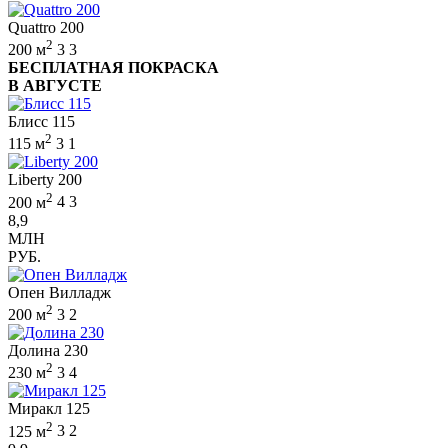
Quattro 200
2
200 м
3
3
БЕСПЛАТНАЯ ПОКРАСКА
В АВГУСТЕ
Блисс 115
2
115 м
3
1
Liberty 200
2
200 м
4
3
8,9
МЛН
РУБ.
Опен Вилладж
2
200 м
3
2
Долина 230
2
230 м
3
4
Миракл 125
2
125 м
3
2