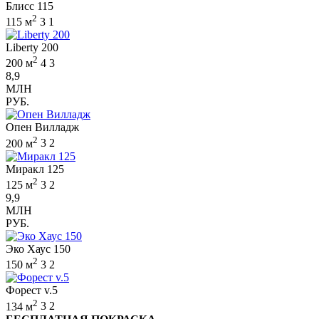
Блисс 115
2
115 м
3
1
Liberty 200
2
200 м
4
3
8,9
МЛН
РУБ.
Опен Вилладж
2
200 м
3
2
Миракл 125
2
125 м
3
2
9,9
МЛН
РУБ.
Эко Хаус 150
2
150 м
3
2
Форест v.5
2
134 м
3
2