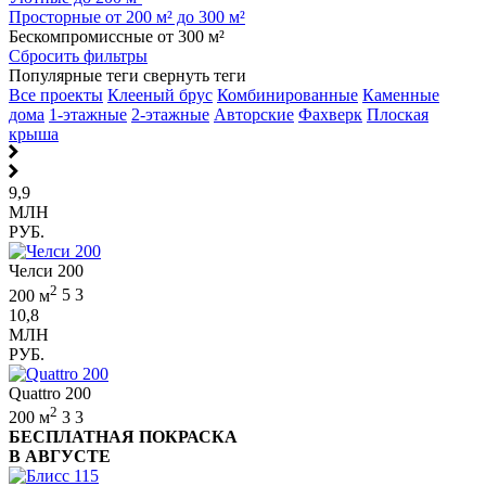
Просторные от 200 м² до 300 м²
Бескомпромиссные от 300 м²
Сбросить фильтры
Популярные теги
свернуть теги
Все проекты
Клееный брус
Комбинированные
Каменные
дома
1-этажные
2-этажные
Авторские
Фахверк
Плоская
крыша
9,9
МЛН
РУБ.
Челси 200
2
200 м
5
3
10,8
МЛН
РУБ.
Quattro 200
2
200 м
3
3
БЕСПЛАТНАЯ ПОКРАСКА
В АВГУСТЕ