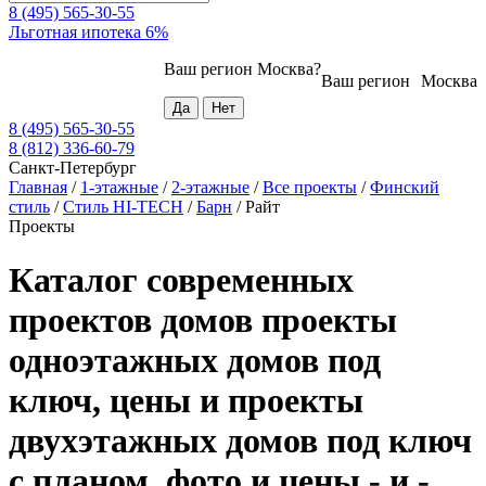
8 (495) 565-30-55
Льготная ипотека 6%
Ваш регион
Москва
?
Ваш регион
Москва
8 (495) 565-30-55
8 (812) 336-60-79
Санкт-Петербург
Главная
/
1-этажные
/
2-этажные
/
Все проекты
/
Финский
стиль
/
Стиль HI-TECH
/
Барн
/
Райт
Проекты
Каталог современных
проектов домов проекты
одноэтажных домов под
ключ, цены и проекты
двухэтажных домов под ключ
с планом, фото и цены - и -