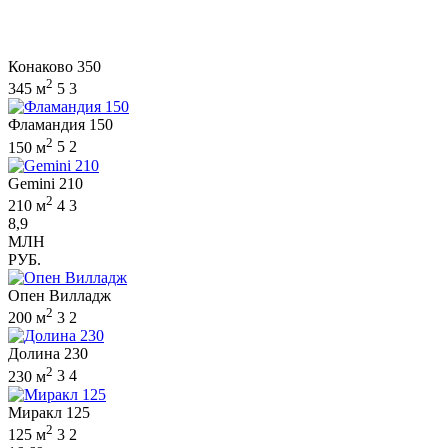
Конаково 350
2
345 м
5
3
Фламандия 150
2
150 м
5
2
Gemini 210
2
210 м
4
3
8,9
МЛН
РУБ.
Опен Вилладж
2
200 м
3
2
Долина 230
2
230 м
3
4
Миракл 125
2
125 м
3
2