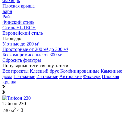
Фахверк
Плоская крыша
Барн
Райт
Финский стиль
Стиль HI-TECH
Европейский стиль
Площадь
Уютные до 200 м²
Просторные от 200 м² до 300 м²
Бескомпромиссные от 300 м²
Сбросить фильтры
Популярные теги
свернуть теги
Все проекты
Клееный брус
Комбинированные
Каменные
дома
1-этажные
2-этажные
Авторские
Фахверк
Плоская
крыша
Тайсон 230
2
230 м
4
3