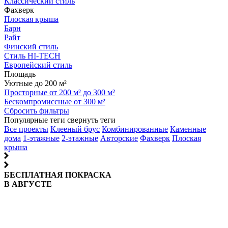
Классический стиль
Фахверк
Плоская крыша
Барн
Райт
Финский стиль
Стиль HI-TECH
Европейский стиль
Площадь
Уютные до 200 м²
Просторные от 200 м² до 300 м²
Бескомпромиссные от 300 м²
Сбросить фильтры
Популярные теги
свернуть теги
Все проекты
Клееный брус
Комбинированные
Каменные
дома
1-этажные
2-этажные
Авторские
Фахверк
Плоская
крыша
БЕСПЛАТНАЯ ПОКРАСКА
В АВГУСТЕ