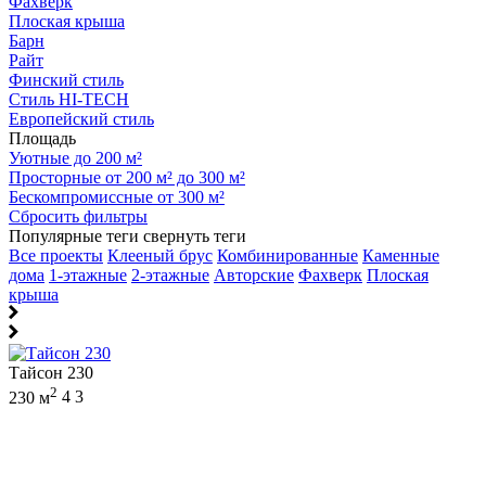
Фахверк
Плоская крыша
Барн
Райт
Финский стиль
Стиль HI-TECH
Европейский стиль
Площадь
Уютные до 200 м²
Просторные от 200 м² до 300 м²
Бескомпромиссные от 300 м²
Сбросить фильтры
Популярные теги
свернуть теги
Все проекты
Клееный брус
Комбинированные
Каменные
дома
1-этажные
2-этажные
Авторские
Фахверк
Плоская
крыша
Тайсон 230
2
230 м
4
3