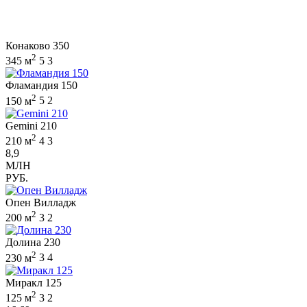
Конаково 350
2
345 м
5
3
Фламандия 150
2
150 м
5
2
Gemini 210
2
210 м
4
3
8,9
МЛН
РУБ.
Опен Вилладж
2
200 м
3
2
Долина 230
2
230 м
3
4
Миракл 125
2
125 м
3
2