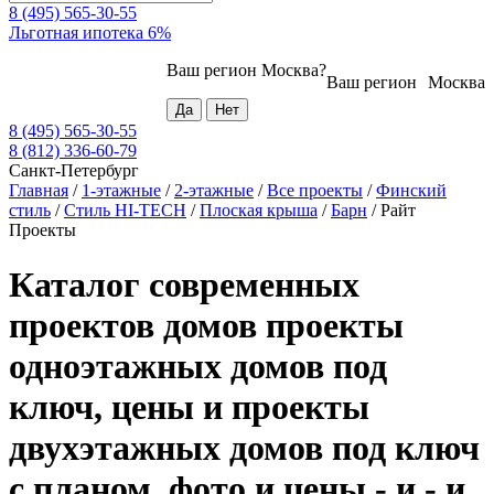
8 (495) 565-30-55
Льготная ипотека 6%
Ваш регион
Москва
?
Ваш регион
Москва
8 (495) 565-30-55
8 (812) 336-60-79
Санкт-Петербург
Главная
/
1-этажные
/
2-этажные
/
Все проекты
/
Финский
стиль
/
Стиль HI-TECH
/
Плоская крыша
/
Барн
/
Райт
Проекты
Каталог современных
проектов домов проекты
одноэтажных домов под
ключ, цены и проекты
двухэтажных домов под ключ
с планом, фото и цены - и - и