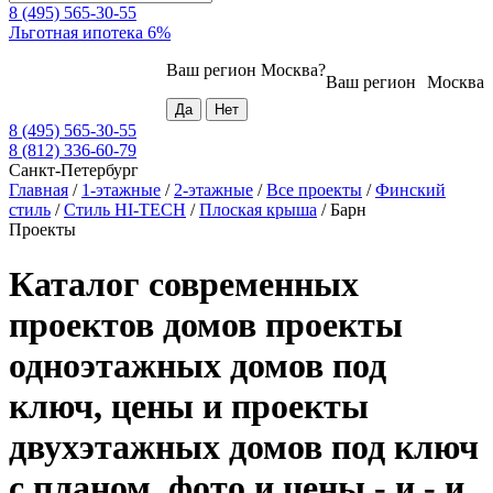
8 (495) 565-30-55
Льготная ипотека 6%
Ваш регион
Москва
?
Ваш регион
Москва
8 (495) 565-30-55
8 (812) 336-60-79
Санкт-Петербург
Главная
/
1-этажные
/
2-этажные
/
Все проекты
/
Финский
стиль
/
Стиль HI-TECH
/
Плоская крыша
/
Барн
Проекты
Каталог современных
проектов домов проекты
одноэтажных домов под
ключ, цены и проекты
двухэтажных домов под ключ
с планом, фото и цены - и - и