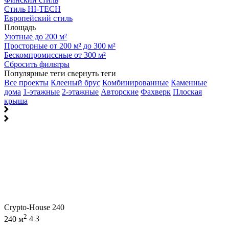
Стиль HI-TECH
Европейский стиль
Площадь
Уютные до 200 м²
Просторные от 200 м² до 300 м²
Бескомпромиссные от 300 м²
Сбросить фильтры
Популярные теги
свернуть теги
Все проекты
Клееный брус
Комбинированные
Каменные
дома
1-этажные
2-этажные
Авторские
Фахверк
Плоская
крыша
Crypto-House 240
2
240 м
4
3