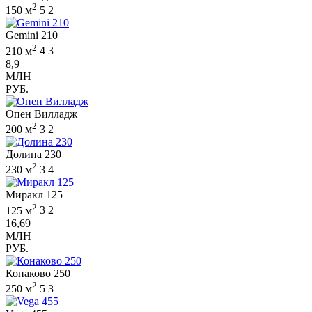
2
150 м
5
2
Gemini 210
2
210 м
4
3
8,9
МЛН
РУБ.
Опен Вилладж
2
200 м
3
2
Долина 230
2
230 м
3
4
Миракл 125
2
125 м
3
2
16,69
МЛН
РУБ.
Конаково 250
2
250 м
5
3