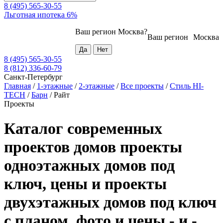
8 (495) 565-30-55
Льготная ипотека 6%
Ваш регион
Москва
?
Ваш регион
Москва
8 (495) 565-30-55
8 (812) 336-60-79
Санкт-Петербург
Главная
/
1-этажные
/
2-этажные
/
Все проекты
/
Стиль HI-
TECH
/
Барн
/
Райт
Проекты
Каталог современных
проектов домов проекты
одноэтажных домов под
ключ, цены и проекты
двухэтажных домов под ключ
с планом, фото и цены - и -