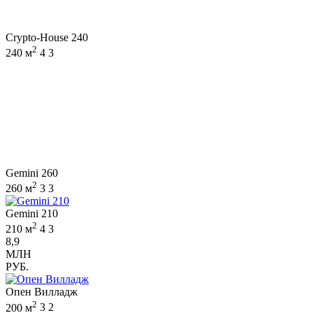
Crypto-House 240
2
240 м
4
3
Gemini 260
2
260 м
3
3
Gemini 210
2
210 м
4
3
8,9
МЛН
РУБ.
Опен Вилладж
2
200 м
3
2