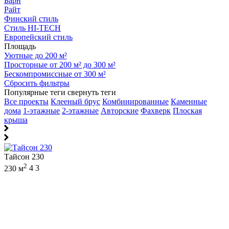
Барн
Райт
Финский стиль
Стиль HI-TECH
Европейский стиль
Площадь
Уютные до 200 м²
Просторные от 200 м² до 300 м²
Бескомпромиссные от 300 м²
Сбросить фильтры
Популярные теги
свернуть теги
Все проекты
Клееный брус
Комбинированные
Каменные
дома
1-этажные
2-этажные
Авторские
Фахверк
Плоская
крыша
Тайсон 230
2
230 м
4
3