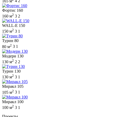
165 м
4
2
Фортис 160
2
160 м
3
2
WALL-E 150
2
150 м
3
1
Турин 80
2
80 м
3
1
Модерн 130
2
130 м
2
2
Турин 130
2
130 м
3
1
Миракл 105
2
105 м
3
1
Миракл 100
2
100 м
3
1
Проекты