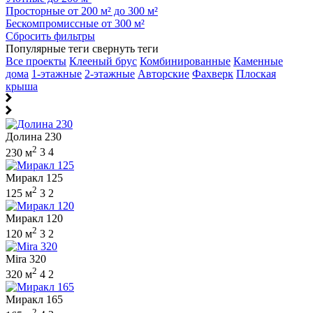
Просторные от 200 м² до 300 м²
Бескомпромиссные от 300 м²
Сбросить фильтры
Популярные теги
свернуть теги
Все проекты
Клееный брус
Комбинированные
Каменные
дома
1-этажные
2-этажные
Авторские
Фахверк
Плоская
крыша
Долина 230
2
230 м
3
4
Миракл 125
2
125 м
3
2
Миракл 120
2
120 м
3
2
Mira 320
2
320 м
4
2
Миракл 165
2