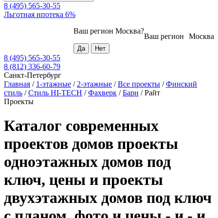
8 (495) 565-30-55
Льготная ипотека 6%
Ваш регион
Москва
?
Ваш регион
Москва
8 (495) 565-30-55
8 (812) 336-60-79
Санкт-Петербург
Главная
/
1-этажные
/
2-этажные
/
Все проекты
/
Финский
стиль
/
Стиль HI-TECH
/
Фахверк
/
Барн
/
Райт
Проекты
Каталог современных
проектов домов проекты
одноэтажных домов под
ключ, цены и проекты
двухэтажных домов под ключ
с планом, фото и цены - и - и