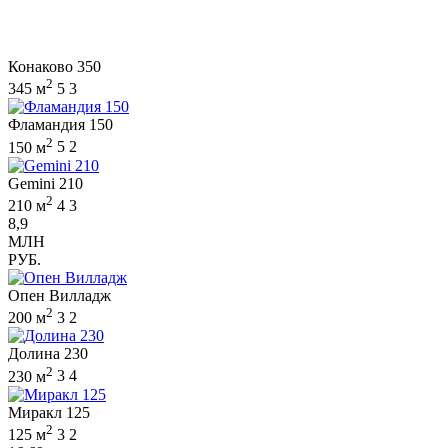
Конаково 350
2
345 м
5
3
Фламандия 150
2
150 м
5
2
Gemini 210
2
210 м
4
3
8,9
МЛН
РУБ.
Опен Вилладж
2
200 м
3
2
Долина 230
2
230 м
3
4
Миракл 125
2
125 м
3
2