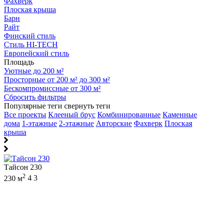
Фахверк
Плоская крыша
Барн
Райт
Финский стиль
Стиль HI-TECH
Европейский стиль
Площадь
Уютные до 200 м²
Просторные от 200 м² до 300 м²
Бескомпромиссные от 300 м²
Сбросить фильтры
Популярные теги
свернуть теги
Все проекты
Клееный брус
Комбинированные
Каменные
дома
1-этажные
2-этажные
Авторские
Фахверк
Плоская
крыша
Тайсон 230
2
230 м
4
3