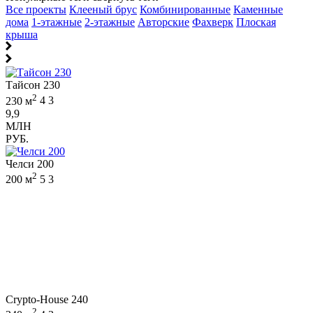
Все проекты
Клееный брус
Комбинированные
Каменные
дома
1-этажные
2-этажные
Авторские
Фахверк
Плоская
крыша
Тайсон 230
2
230 м
4
3
9,9
МЛН
РУБ.
Челси 200
2
200 м
5
3
Crypto-House 240
2