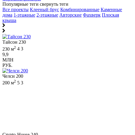
Популярные теги
свернуть теги
Все проекты
Клееный брус
Комбинированные
Каменные
дома
1-этажные
2-этажные
Авторские
Фахверк
Плоская
крыша
Тайсон 230
2
230 м
4
3
9,9
МЛН
РУБ.
Челси 200
2
200 м
5
3
Crypto-House 240