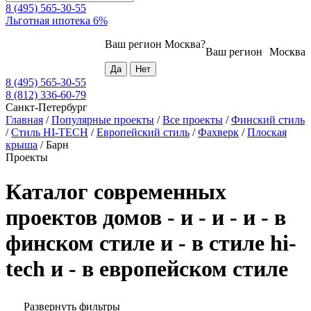
8 (495) 565-30-55
Льготная ипотека 6%
Ваш регион
Москва
?
Ваш регион
Москва
8 (495) 565-30-55
8 (812) 336-60-79
Санкт-Петербург
Главная
/
Популярные проекты
/
Все проекты
/
Финский стиль
/
Стиль HI-TECH
/
Европейский стиль
/
Фахверк
/
Плоская
крыша
/
Барн
Проекты
Каталог современных
проектов домов - и - и - и - в
финском стиле и - в стиле hi-
tech и - в европейском стиле
Развернуть фильтры