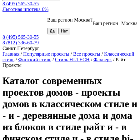
8 (495) 565-30-55
Льготная ипотека 6%
Ваш регион
Москва
?
Ваш регион
Москва
8 (495) 565-30-55
8 (812) 336-60-79
Санкт-Петербург
Главная
/
Популярные проекты
/
Все проекты
/
Классический
стиль
/
Финский стиль
/
Стиль HI-TECH
/
Фахверк
/
Райт
Проекты
Каталог современных
проектов домов - проекты
домов в классическом стиле и
- и - деревянные дома и дома
из блоков в стиле райт и - в
финском стиле и - в стиле hi-