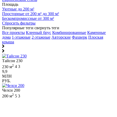
Площадь
Уютные до 200 м²
Просторные от 200 м² до 300 м²
Бескомпромиссные от 300 м²
Сбросить фильтры
Популярные теги
свернуть теги
Все проекты
Клееный брус
Комбинированные
Каменные
дома
1-этажные
2-этажные
Авторские
Фахверк
Плоская
крыша
Тайсон 230
2
230 м
4
3
9,9
МЛН
РУБ.
Челси 200
2
200 м
5
3