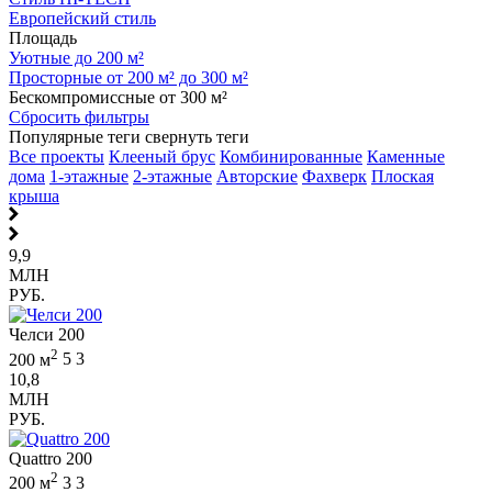
Европейский стиль
Площадь
Уютные до 200 м²
Просторные от 200 м² до 300 м²
Бескомпромиссные от 300 м²
Сбросить фильтры
Популярные теги
свернуть теги
Все проекты
Клееный брус
Комбинированные
Каменные
дома
1-этажные
2-этажные
Авторские
Фахверк
Плоская
крыша
9,9
МЛН
РУБ.
Челси 200
2
200 м
5
3
10,8
МЛН
РУБ.
Quattro 200
2
200 м
3
3