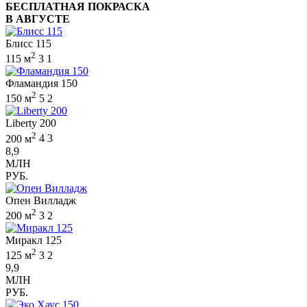
БЕСПЛАТНАЯ ПОКРАСКА
В АВГУСТЕ
Блисс 115
2
115 м
3
1
Фламандия 150
2
150 м
5
2
Liberty 200
2
200 м
4
3
8,9
МЛН
РУБ.
Опен Вилладж
2
200 м
3
2
Миракл 125
2
125 м
3
2
9,9
МЛН
РУБ.