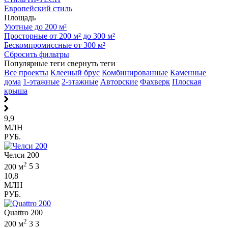
Европейский стиль
Площадь
Уютные до 200 м²
Просторные от 200 м² до 300 м²
Бескомпромиссные от 300 м²
Сбросить фильтры
Популярные теги
свернуть теги
Все проекты
Клееный брус
Комбинированные
Каменные
дома
1-этажные
2-этажные
Авторские
Фахверк
Плоская
крыша
9,9
МЛН
РУБ.
Челси 200
2
200 м
5
3
10,8
МЛН
РУБ.
Quattro 200
2
200 м
3
3