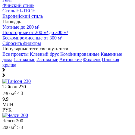
Финский стиль
Стиль HI-TECH
Европейский стиль
Площадь
Уютные до 200 м²
Просторные от 200 м² до 300 м²
Бескомпромиссные от 300 м²
Сбросить фильтры
Популярные теги
свернуть теги
Все проекты
Клееный брус
Комбинированные
Каменные
дома
1-этажные
2-этажные
Авторские
Фахверк
Плоская
крыша
Тайсон 230
2
230 м
4
3
9,9
МЛН
РУБ.
Челси 200
2
200 м
5
3