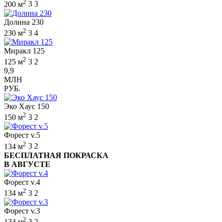
2
200 м
3
3
Долина 230
2
230 м
3
4
Миракл 125
2
125 м
3
2
9,9
МЛН
РУБ.
Эко Хаус 150
2
150 м
3
2
Форест v.5
2
134 м
3
2
БЕСПЛАТНАЯ ПОКРАСКА
В АВГУСТЕ
Форест v.4
2
134 м
3
2
Форест v.3
2
134 м
3
2