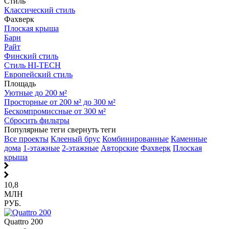
Стиль
Классический стиль
Фахверк
Плоская крыша
Барн
Райт
Финский стиль
Стиль HI-TECH
Европейский стиль
Площадь
Уютные до 200 м²
Просторные от 200 м² до 300 м²
Бескомпромиссные от 300 м²
Сбросить фильтры
Популярные теги
свернуть теги
Все проекты
Клееный брус
Комбинированные
Каменные
дома
1-этажные
2-этажные
Авторские
Фахверк
Плоская
крыша
10,8
МЛН
РУБ.
Quattro 200