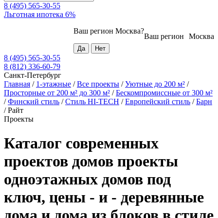
8 (495) 565-30-55
Льготная ипотека 6%
Ваш регион
Москва
?
Ваш регион
Москва
8 (495) 565-30-55
8 (812) 336-60-79
Санкт-Петербург
Главная
/
1-этажные
/
Все проекты
/
Уютные до 200 м²
/
Просторные от 200 м² до 300 м²
/
Бескомпромиссные от 300 м²
/
Финский стиль
/
Стиль HI-TECH
/
Европейский стиль
/
Барн
/
Райт
Проекты
Каталог современных
проектов домов проекты
одноэтажных домов под
ключ, цены - и - деревянные
дома и дома из блоков в стиле