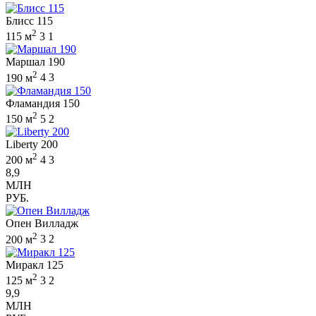
Блисс 115
2
115 м
3
1
Маршал 190
2
190 м
4
3
Фламандия 150
2
150 м
5
2
Liberty 200
2
200 м
4
3
8,9
МЛН
РУБ.
Опен Вилладж
2
200 м
3
2
Миракл 125
2
125 м
3
2
9,9
МЛН