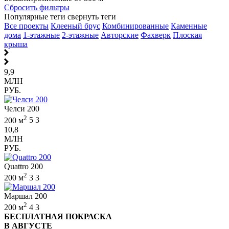
Сбросить фильтры
Популярные теги
свернуть теги
Все проекты
Клееный брус
Комбинированные
Каменные
дома
1-этажные
2-этажные
Авторские
Фахверк
Плоская
крыша
9,9
МЛН
РУБ.
Челси 200
2
200 м
5
3
10,8
МЛН
РУБ.
Quattro 200
2
200 м
3
3
Маршал 200
2
200 м
4
3
БЕСПЛАТНАЯ ПОКРАСКА
В АВГУСТЕ